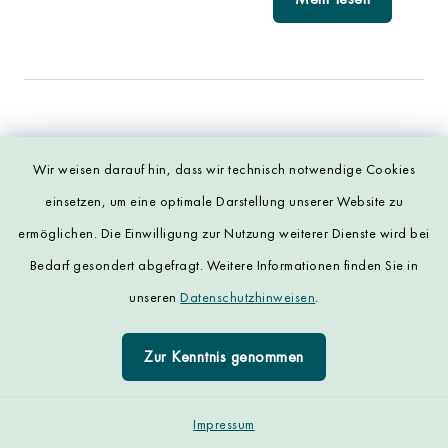
Nachtermin Abitur
Wir weisen darauf hin, dass wir technisch notwendige Cookies
einsetzen, um eine optimale Darstellung unserer Website zu
04.05. – 22.05.2026
ermöglichen. Die Einwilligung zur Nutzung weiterer Dienste wird bei
Bedarf gesondert abgefragt. Weitere Informationen finden Sie in
Mehr lesen
unseren
Datenschutzhinweisen
.
Zur Kenntnis genommen
Impressum
Langes Wochenende (1. Mai)