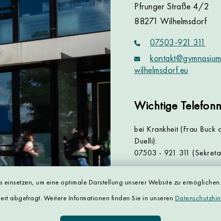
Pfrunger Straße 4/2
88271 Wilhelmsdorf
07503-921 311
kontakt@gymnasium
wilhelmsdorf.eu
Wichtige Telefo
bei Krankheit (Frau Buck 
Duelli):
07503 - 921 311 (Sekretar
Schulleiter (Herr Dörmann
 einsetzen, um eine optimale Darstellung unserer Website zu ermöglichen. 
07503 - 921 310
rt abgefragt. Weitere Informationen finden Sie in unseren
Datenschutzhi
Lehrerzimmer:
07503 - 921 314